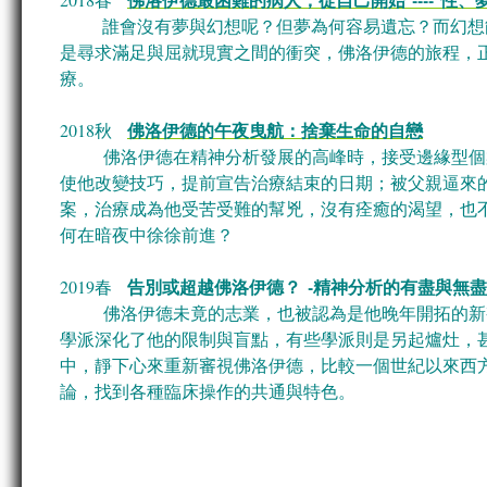
誰會沒有夢與幻想呢？但夢為何容易遺忘？而幻想能
是尋求滿足與屈就現實之間的衝突，佛洛伊德的旅程，
療。
佛洛伊德的午夜曳航：捨棄生命的自戀
2018秋
佛洛伊德在精神分析發展的高峰時，接受邊緣型個
使他改變技巧，提前宣告治療結束的日期；被父親逼來
案，治療成為他受苦受難的幫兇，沒有痊癒的渴望，也
何在暗夜中徐徐前進？
告別或超越佛洛伊德？ -精神分析的有盡與無盡
2019春
佛洛伊德未竟的志業，也被認為是他晚年開拓的新
學派深化了他的限制與盲點，有些學派則是另起爐灶，
中，靜下心來重新審視佛洛伊德，比較一個世紀以來西
論，找到各種臨床操作的共通與特色。