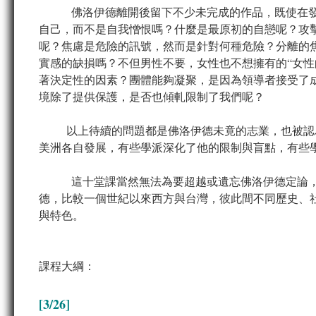
佛洛伊德離開後留下不少未完成的作品，既使在發表
自己，而不是自我憎恨嗎？什麼是最原初的自戀呢？攻
呢？焦慮是危險的訊號，然而是針對何種危險？分離的
實感的缺損嗎？不但男性不要，女性也不想擁有的“女性的
著決定性的因素？團體能夠凝聚，是因為領導者接受了
境除了提供保護，是否也傾軋限制了我們呢？
以上待續的問題都是佛洛伊德未竟的志業，也被認為
美洲各自發展，有些學派深化了他的限制與盲點，有些
這十堂課當然無法為要超越或遺忘佛洛伊德定論，而
德，比較一個世紀以來西方與台灣，彼此間不同歷史、
與特色。
課程大綱：
[3/26]