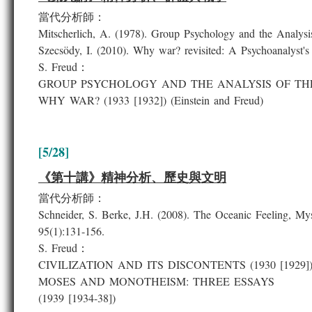
當代分析師：
Mitscherlich, A. (1978). Group Psychology and the Analys
Szecsödy, I. (2010). Why war? revisited: A Psychoanalyst's
S. Freud：
GROUP PSYCHOLOGY AND THE ANALYSIS OF THE 
WHY WAR? (1933 [1932]) (Einstein and Freud)
[5/28]
《第十講》精神分析、歷史與文明
當代分析師：
Schneider, S. Berke, J.H. (2008). The Oceanic Feeling, Mys
95(1):131-156.
S. Freud：
CIVILIZATION AND ITS DISCONTENTS (1930 [1929]
MOSES AND MONOTHEISM: THREE ESSAYS
(1939 [1934-38])