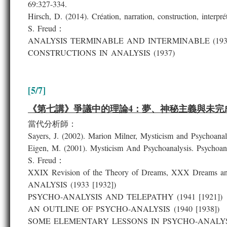
69:327-334.
Hirsch, D. (2014). Création, narration, construction, interpr
S. Freud：
ANALYSIS TERMINABLE AND INTERMINABLE (193
CONSTRUCTIONS IN ANALYSIS (1937)
[5/7]
《第七講》爭議中的理論4：夢、神秘主義與未完
當代分析師：
Sayers, J. (2002). Marion Milner, Mysticism and Psychoanaly
Eigen, M. (2001). Mysticism And Psychoanalysis. Psychoan
S. Freud：
XXIX Revision of the Theory of Dreams, XXX Dre
ANALYSIS (1933 [1932])
PSYCHO-ANALYSIS AND TELEPATHY (1941 [1921])
AN OUTLINE OF PSYCHO-ANALYSIS (1940 [1938])
SOME ELEMENTARY LESSONS IN PSYCHO-ANALYSIS