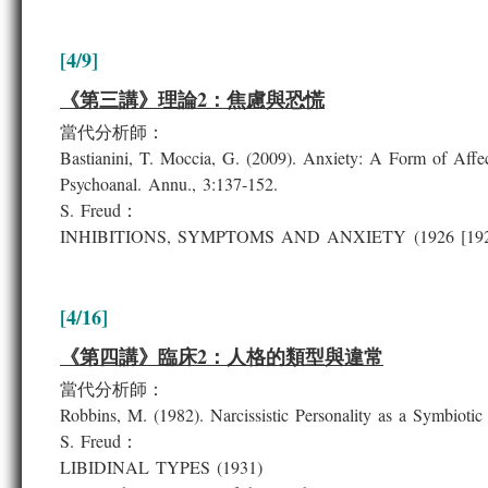
[4/9]
《第三講》理論2：焦慮與恐慌
當代分析師：
Bastianini, T. Moccia, G. (2009). Anxiety: A Form of Affect
Psychoanal. Annu., 3:137-152.
S. Freud：
INHIBITIONS, SYMPTOMS AND ANXIETY (1926 [192
[4/16]
《第四講》臨床2：人格的類型與違常
當代分析師：
Robbins, M. (1982). Narcissistic Personality as a Symbiotic 
S. Freud：
LIBIDINAL TYPES (1931)