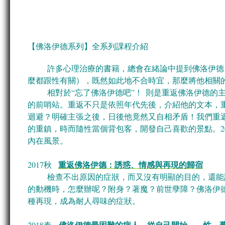
【佛洛伊德系列
】全系列課程介紹
許多心理治療的書籍，總會在緒論中提到佛洛伊德，
麼都跟性有關），既然如此地不合時宜，那麼將他相關
相對於“忘了佛洛伊德吧”！ 則是重返佛洛伊德的主
的前哨站。重返不只是依照年代先後，介紹他的文本，
迴避？明確主張之後，日後他竟然又自相矛盾！我們重
的重鎮，時而隨性當個背包客，開發自己喜歡的景點。2
內在風景。
重返佛洛伊德：誘惑、情感與再現的歸宿
2017秋
檢查不出原因的症狀，而又沒有明顯的目的，還能說
的動機時，怎麼辦呢？附身？著魔？前世孽障？佛洛伊
種再現，成為耐人尋味的症狀。
佛洛伊德最困難的病人，從自己開始 ---- 性、
2018春