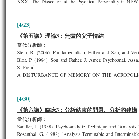
XXXI The Dissection of the Psychical Personality
[4/23]
《第五講》理論3：無盡的父子情結
當代分析師：
Stein, R. (2006). Fundamentalism, Father and Son, and Vert
Blos, P. (1984). Son and Father. J. Amer. Psychoanal. Assn
S. Freud：
A DISTURBANCE OF MEMORY ON THE ACROPOLIS 
[4/30]
《第六講》臨床3：分析結束的問題、分析的建構
當代分析師：
Sandler, J. (1988). Psychoanalytic Technique and 'Analysis 
Rosenthal, G. (1988). 'Analysis Terminable and Interminable