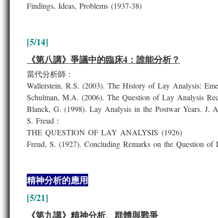
Findings, Ideas, Problems (1937-38)
[5/14]
《第八講》爭議中的臨床4：誰能分析？
當代分析師：
Wallerstein, R.S. (2003). The History of Lay Analysis: Em
Schulman, M.A. (2006). The Question of Lay Analysis Reco
Blanck, G. (1998). Lay Analysis in the Postwar Years. J. 
S. Freud：
THE QUESTION OF LAY ANALYSIS (1926)
Freud, S. (1927). Concluding Remarks on the Question of L
精神分析的應用
[5/21]
《第九講》精神分析、群體與戰爭