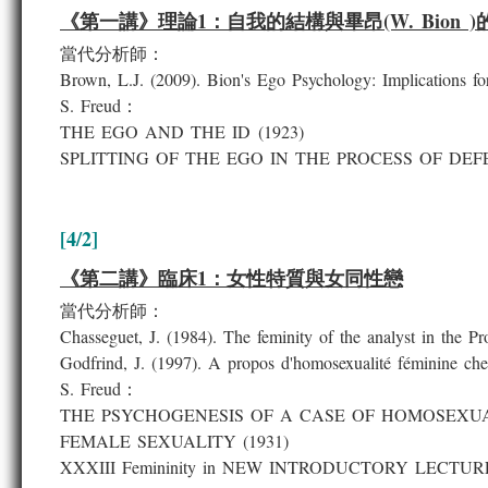
《第一講》理論1：自我的結構與畢昂(W. Bion )
當代分析師：
Brown, L.J. (2009). Bion's Ego Psychology: Implications fo
S. Freud：
THE EGO AND THE ID (1923)
SPLITTING OF THE EGO IN THE PROCESS OF DEFEN
[4/2]
《第二講》臨床1：女性特質與女同性戀
當代分析師：
Chasseguet, J. (1984). The feminity of the analyst in the Pr
Godfrind, J. (1997). A propos d'homosexualité féminine ch
S. Freud：
THE PSYCHOGENESIS OF A CASE OF HOMOSEXUA
FEMALE SEXUALITY (1931)
XXXIII Femininity in NEW INTRODUCTORY LECTUR